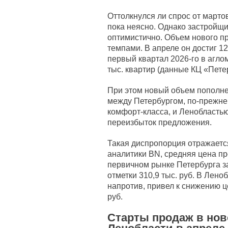
Оттолкнулся ли спрос от марто
пока неясно. Однако застройщи
оптимистично. Объем нового 
темпами. В апреле он достиг 12
первый квартал 2026-го в агл
тыс. квартир (данные КЦ «Пете
При этом новый объем пополн
между Петербургом, по-прежн
комфорт-класса, и Ленобластью
переизбыток предложения.
Такая диспропорция отражаетс
аналитики BN, средняя цена п
первичном рынке Петербурга за
отметки 310,9 тыс. руб. В Лен
напротив, привел к снижению це
руб.
Старты продаж в нов