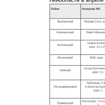
Ленобласти в апреле
Район
Название ЖК
Выборгский
Прагма Сити, ко
Калининский
Левел Мечни
Новое Колпи
Колпинский
корп. 31 и 
Московский
М36, корп. 
Астра Континен
Невский
корп. 5.1
Любоград, 5-я
Петродворцовый
(«Золотая рыб
корп. 1
Юнтолово, 7-я оч.
Приморский