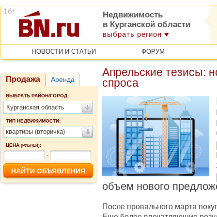
Недвижимость
в Курганской области
выбрать регион
НОВОСТИ И СТАТЬИ
ФОРУМ
Апрельские тезисы: н
Продажа
Аренда
спроса
ВЫБРАТЬ РАЙОН/ГОРОД:
Курганская область
ТИП НЕДВИЖИМОСТИ:
квартиры (вторичка)
ЦЕНА
:
(РУБЛЕЙ)
-
объем нового предлож
После провального марта поку
Еще более впечатляющие резу