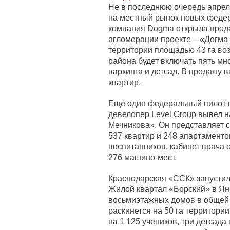
Не в последнюю очередь апре
на местный рынок новых федер
компания Dogma открыла прода
агломерации проекте – «Догма
территории площадью 43 га во
района будет включать пять мн
паркинга и детсад. В продажу в
квартир.
Еще один федеральный пилот п
девелопер Level Group вывел 
Мечникова». Он представляет 
537 квартир и 248 апартаментов
воспитанников, кабинет врача 
276 машино-мест.
Краснодарская «ССК» запустил
Жилой квартал «Борский» в Яни
восьмиэтажных домов в общей с
раскинется на 50 га территори
на 1 125 учеников, три детсада