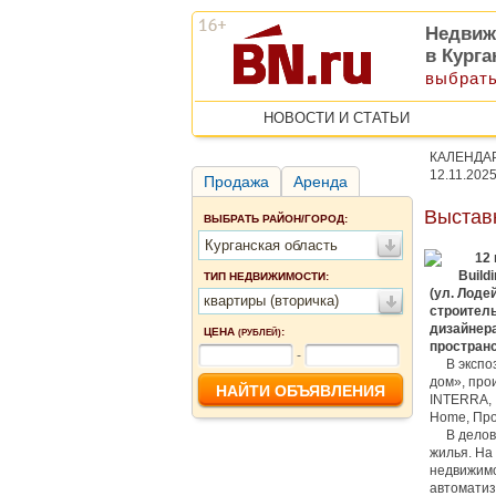
Недвиж
в Курга
выбрать
НОВОСТИ И СТАТЬИ
КАЛЕНДА
12.11.202
Продажа
Аренда
Выставк
ВЫБРАТЬ РАЙОН/ГОРОД:
Курганская область
12 но
Build
ТИП НЕДВИЖИМОСТИ:
(ул. Лоде
квартиры (вторичка)
строител
дизайнера
ЦЕНА
:
(РУБЛЕЙ)
пространс
-
В экспо
дом», прои
INTERRA, 
Home, Про
В делов
жилья. На
недвижимо
автоматиз