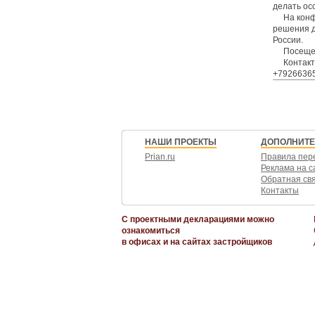
делать ос
На кон
решения д
России.
Посещен
Контакт
+7926636
НАШИ ПРОЕКТЫ
ДОПОЛНИТ
Prian.ru
Правила пер
Реклама на с
Обратная св
Контакты
С проектными декларациями можно
ознакомиться
в офисах и на сайтах застройщиков