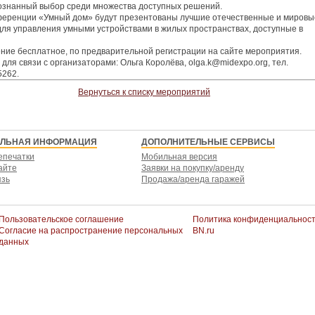
ознанный выбор среди множества доступных решений.
ференции «Умный дом» будут презентованы лучшие отечественные и мировы
ля управления умными устройствами в жилых пространствах, доступные в
ие бесплатное, по предварительной регистрации на сайте мероприятия.
 для связи с организаторами: Ольга Королёва, olga.k@midexpo.org, тел.
5262.
Вернуться к списку мероприятий
ЕЛЬНАЯ ИНФОРМАЦИЯ
ДОПОЛНИТЕЛЬНЫЕ СЕРВИСЫ
епечатки
Мобильная версия
айте
Заявки на покупку/аренду
язь
Продажа/аренда гаражей
Пользовательское соглашение
Политика конфиденциальнос
Согласие на распространение персональных
BN.ru
данных