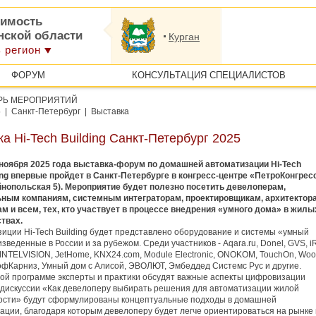
имость
нской области
Курган
 регион
ФОРУМ
КОНСУЛЬТАЦИЯ СПЕЦИАЛИСТОВ
РЬ МЕРОПРИЯТИЙ
5 | Санкт-Петербург | Выставка
а Hi-Tech Building Санкт-Петербург 2025
ября 2025 года выставка-форум по домашней автоматизации Hi-Tech
ing впервые пройдет в Санкт-Петербурге в конгресс-центре «ПетроКонгрес
йнопольская 5). Мероприятие будет полезно посетить девелоперам,
ьным компаниям, системным интеграторам, проектировщикам, архитектор
м и всем, тех, кто участвует в процессе внедрения «умного дома» в жилы
твах.
зиции Hi-Tech Building будет представлено оборудование и системы «умный
зведенные в России и за рубежом. Среди участников - Aqara.ru, Donel, GVS, iR
INTELVISION, JetHome, KNX24.com, Module Electronic, ONOKOM, TouchOn, Woo
фКарниз, Умный дом с Алисой, ЭВОЛЮТ, Эмбеддед Системс Рус и другие.
ой программе эксперты и практики обсудят важные аспекты цифровизации
 дискуссии «Как девелоперу выбирать решения для автоматизации жилой
сти» будут сформулированы концептуальные подходы в домашней
ации, благодаря которым девелоперу будет легче ориентироваться на рынке 