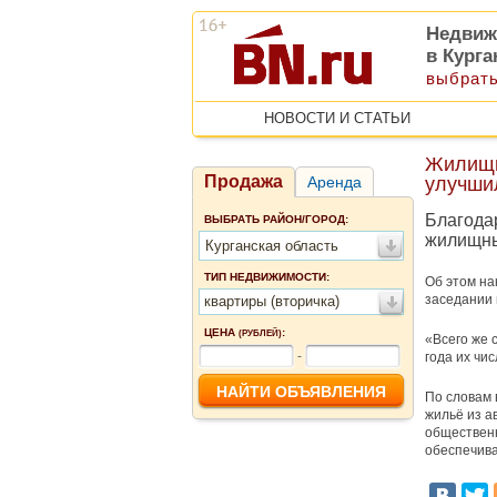
Недвиж
в Курга
выбрать
НОВОСТИ И СТАТЬИ
Жилищн
Продажа
Аренда
улучши
Благодар
ВЫБРАТЬ РАЙОН/ГОРОД:
жилищны
Курганская область
ТИП НЕДВИЖИМОСТИ:
Об этом на
заседании 
квартиры (вторичка)
ЦЕНА
:
(РУБЛЕЙ)
«Всего же 
-
года их чи
По словам 
жильё из а
общественн
обеспечива