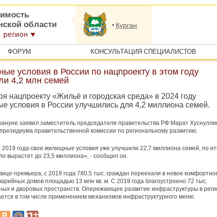
имость
нской области
Курган
 регион
ФОРУМ
КОНСУЛЬТАЦИЯ СПЕЦИАЛИСТОВ
ые условия в России по нацпроекту в этом году
ли 4,2 млн семей
я нацпроекту «Жильё и городская среда» в 2024 году
е условия в России улучшились для 4,2 миллиона семей.
кануне заявил заместитель председателя правительства РФ Марат Хуснулли
президиума правительственной комиссии по региональному развитию.
с 2019 года свои жилищные условия уже улучшили 22,7 миллиона семей, по и
сло вырастет до 23,5 миллиона», - сообщил он.
вице-премьера, с 2019 года 780,5 тыс. граждан переехали в новое комфортно
варийных домов площадью 13 млн кв. м. С 2019 года благоустроено 72 тыс.
ых и дворовых пространств. Опережающее развитие инфраструктуры в реги
ется в том числе применением механизмов инфраструктурного меню.