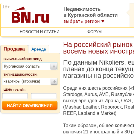
Недвижимость
в Курганской области
выбрать регион
НОВОСТИ И СТАТЬИ
ФОРУМ
На российский рынок 
Продажа
Аренда
восемь новых иностр
ВЫБРАТЬ РАЙОН/ГОРОД:
По данным Nikoliers, 
Курганская область
планах до конца текущ
магазины на российско
ТИП НЕДВИЖИМОСТИ:
квартиры (вторичка)
Среди них шесть российских («
ЦЕНА
:
(РУБЛЕЙ)
Stardogs, Aurus, AVE, Rusпубл
-
выход брендов из Ирана, ОАЭ,
(Mashad Leather, Roborock, Real
REEF, Laplandia Market).
Таким образом, общее количест
включая 21 иностранный и 30 р