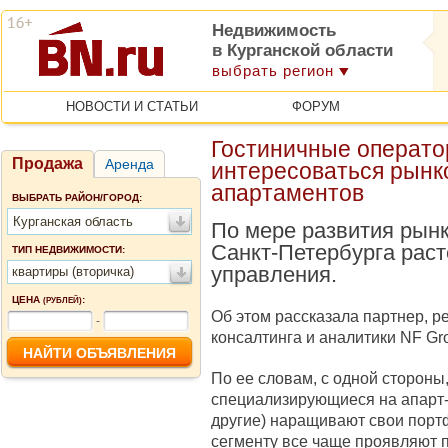
Недвижимость
в Курганской области
выбрать регион
НОВОСТИ И СТАТЬИ
ФОРУМ
Гостиничные операт
Продажа
Аренда
интересоваться рынк
апартаментов
ВЫБРАТЬ РАЙОН/ГОРОД:
Курганская область
По мере развития рын
Санкт-Петербурга рас
ТИП НЕДВИЖИМОСТИ:
управления.
квартиры (вторичка)
ЦЕНА
:
(РУБЛЕЙ)
Об этом рассказала партнер, 
-
консалтинга и аналитики NF Gr
По ее словам, с одной сторон
специализирующиеся на апарт-о
другие) наращивают свои портфе
сегменту все чаще проявляют